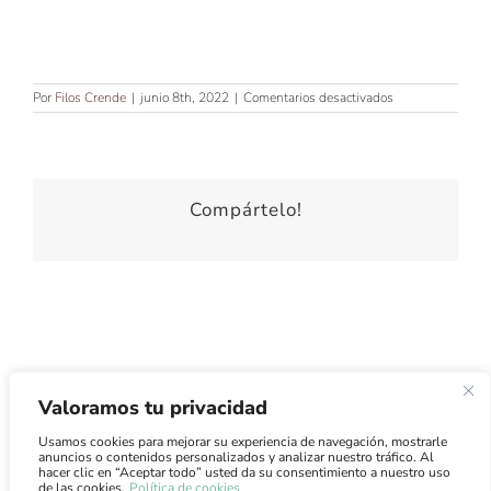
en
Por
Filos Crende
|
junio 8th, 2022
|
Comentarios desactivados
Compártelo!
Valoramos tu privacidad
Usamos cookies para mejorar su experiencia de navegación, mostrarle
Atención al Cliente
·
Condiciones de Uso
·
Condiciones de
anuncios o contenidos personalizados y analizar nuestro tráfico. Al
Venta
·
Envíos
hacer clic en “Aceptar todo” usted da su consentimiento a nuestro uso
de las cookies.
Política de cookies