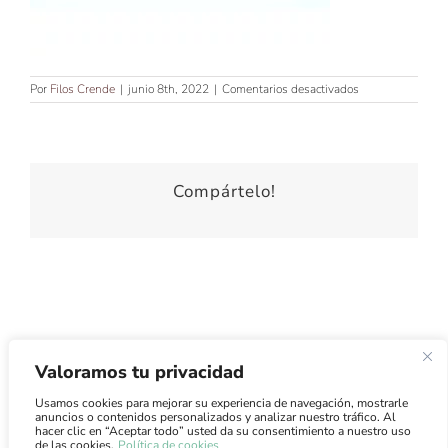
en
Por
Filos Crende
|
junio 8th, 2022
|
Comentarios desactivados
Compártelo!
Valoramos tu privacidad
Usamos cookies para mejorar su experiencia de navegación, mostrarle
Atención al Cliente
·
Condiciones de Uso
·
Condiciones de
anuncios o contenidos personalizados y analizar nuestro tráfico. Al
Venta
·
Envíos
hacer clic en “Aceptar todo” usted da su consentimiento a nuestro uso
de las cookies.
Política de cookies