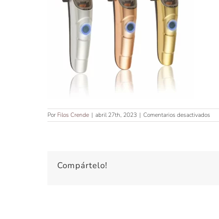
en
Por
Filos Crende
|
abril 27th, 2023
|
Comentarios desactivados
X
ER
GA
PIU
Compártelo!