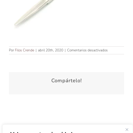
en
Por
Filos Crende
|
abril 20th, 2020
|
Comentarios desactivados
TIJERA
DE
CORTE
FILO
JAPONES
5″
Compártelo!