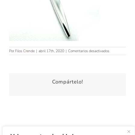
en
Por
Filos Crende
|
abril 17th, 2020
|
Comentarios desactivados
TIJERA
DE
CORTE
CON
FILO
JAPONES
Compártelo!