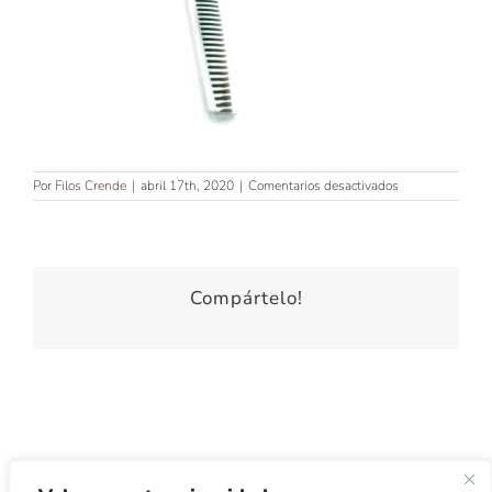
en
Por
Filos Crende
|
abril 17th, 2020
|
Comentarios desactivados
TIJERA
PARA
ZURDOS
TIJERA
DE
ESCULPIR
Compártelo!
5’7″