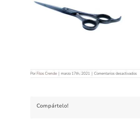
e
Por
Filos Crende
|
marzo 17th, 2021
|
Comentarios desactivados
T
D
C
F
N
D
Compártelo!
6″
·
6
D