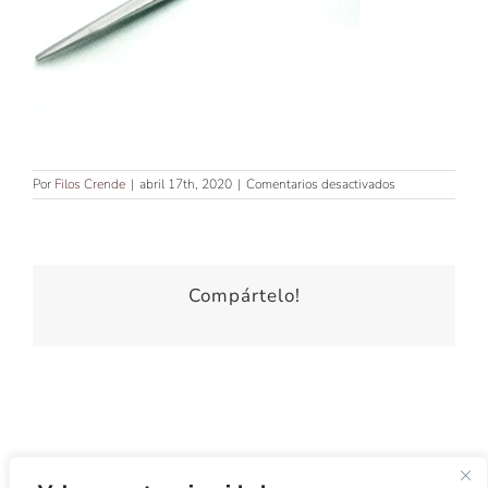
en
Por
Filos Crende
|
abril 17th, 2020
|
Comentarios desactivados
TIJERA
DE
CORTE
FILO
JAPONES
Compártelo!