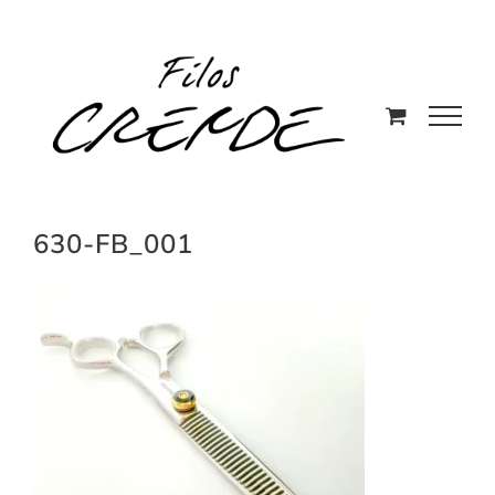
Saltar
al
contenido
630-FB_001