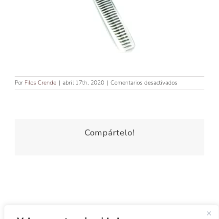
en
Por
Filos Crende
|
abril 17th, 2020
|
Comentarios desactivados
TIJERA
DE
ESCULPIR
6″
CON
FILO
Compártelo!
JAPONÉS