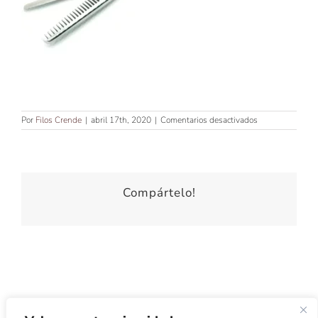
en
Por
Filos Crende
|
abril 17th, 2020
|
Comentarios desactivados
TIJERA
DE
ESCULPIR
6″
CON
FILO
Compártelo!
JAPONÉS