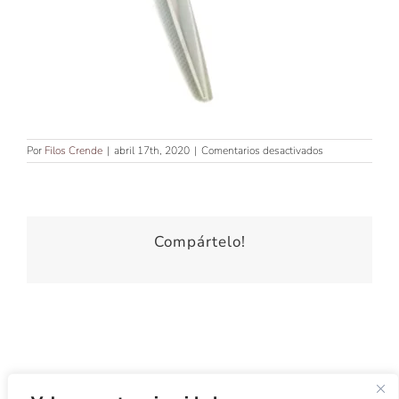
en
Por
Filos Crende
|
abril 17th, 2020
|
Comentarios desactivados
TIJERA
PARA
ZURDOS
DE
5’5″
peluquería
Compártelo!