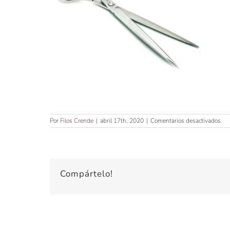
en
Por
Filos Crende
|
abril 17th, 2020
|
Comentarios desactivados
TIJ
PA
ZU
DE
7’5
Compártelo!