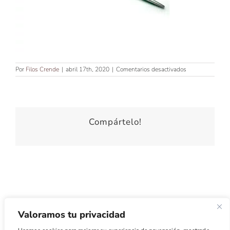
en
Por
Filos Crende
|
abril 17th, 2020
|
Comentarios desactivados
TIJERA
PARA
ZURDOS
DE
7’5″
Compártelo!
Valoramos tu privacidad