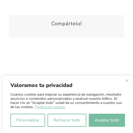
Compártelo!
Valoramos tu privacidad
Atención al Cliente
·
Condiciones de Uso
·
Condiciones de
Venta
·
Envíos
Usamos cookies para mejorar su experiencia de navegación, mostrarle
anuncios o contenidos personalizados y analizar nuestro tráfico. Al
FILOS CRENDE
·
info@filoscrende.es
·
Tel. 663 11 58
hacer clic en “Aceptar todo” usted da su consentimiento a nuestro uso
de las cookies.
Política de cookies
01
·
Política de Privacidad
·
Aviso Legal
Personalizar
Rechazar todo
Aceptar todo