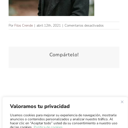
en
Por
Filos Crende
|
abril 12th, 2021
|
Comentarios desactivados
Compártelo!
Valoramos tu privacidad
Usamos cookies para mejorar su experiencia de navegación, mostrarle
Atención al Cliente
·
Condiciones de Uso
·
Condiciones de
anuncios o contenidos personalizados y analizar nuestro tráfico. Al
Venta
·
Envíos
hacer clic en “Aceptar todo” usted da su consentimiento a nuestro uso
de las cookies.
Política de cookies