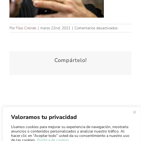
en
Por
Filos Crende
|
marzo 22nd, 2021
|
Comentarios desactivados
Compártelo!
Valoramos tu privacidad
Usamos cookies para mejorar su experiencia de navegación, mostrarle
Atención al Cliente
·
Condiciones de Uso
·
Condiciones de
anuncios o contenidos personalizados y analizar nuestro tráfico. Al
Venta
·
Envíos
hacer clic en “Aceptar todo” usted da su consentimiento a nuestro uso
de las cookies.
Política de cookies