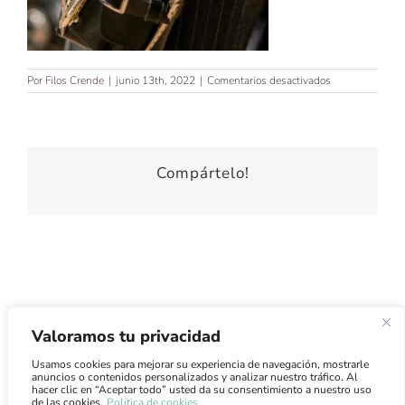
en
Por
Filos Crende
|
junio 13th, 2022
|
Comentarios desactivados
Compártelo!
Valoramos tu privacidad
Usamos cookies para mejorar su experiencia de navegación, mostrarle
Atención al Cliente
·
Condiciones de Uso
·
Condiciones de
anuncios o contenidos personalizados y analizar nuestro tráfico. Al
Venta
·
Envíos
hacer clic en “Aceptar todo” usted da su consentimiento a nuestro uso
de las cookies.
Política de cookies