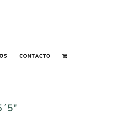
MOS
CONTACTO
5´5″