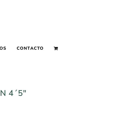
MOS
CONTACTO
N 4´5″