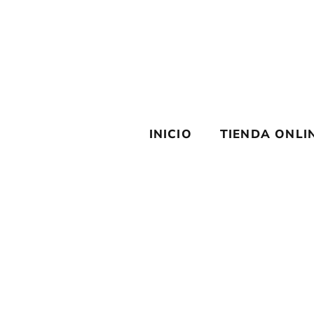
Saltar
al
contenido
INICIO
TIENDA ONLI