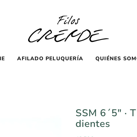
NE
AFILADO PELUQUERÍA
QUIÉNES SO
SSM 6´5″ · Ti
dientes