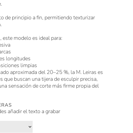
.
o de principio a fin, permitiendo texturizar
.
, este modelo es ideal para:
esiva
arcas
tes longitudes
nsiciones limpias
iado aproximada del 20–25 %, la M. Leiras es
s que buscan una tijera de esculpir precisa,
 una sensación de corte más firme propia del
ERAS
des añadir el texto a grabar