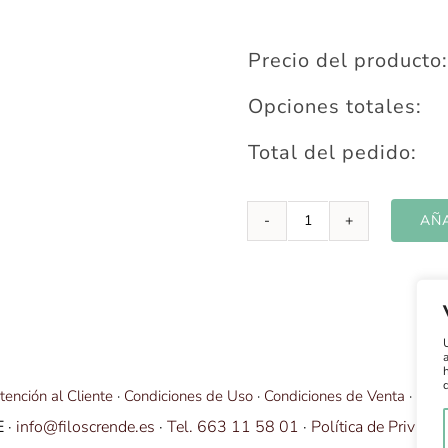
Precio del producto:
Opciones totales:
Total del pedido:
AÑA
M.
LEIRAS
6”
·
Tijera
de
esculpir
cantidad
tención al Cliente
·
Condiciones de Uso
·
Condiciones de Venta
·
Enví
E
·
info@filoscrende.es
·
Tel. 663 11 58 01
·
Política de Privacid