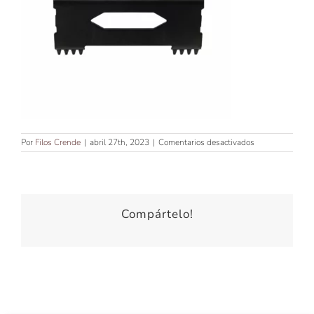
en
Por
Filos Crende
|
abril 27th, 2023
|
Comentarios desactivados
Cuchilla
móvil
SLIM
DEEP
DLC
Alpha,
Compártelo!
X-
Ergo,
Boosted,
Skin
e
Ryde