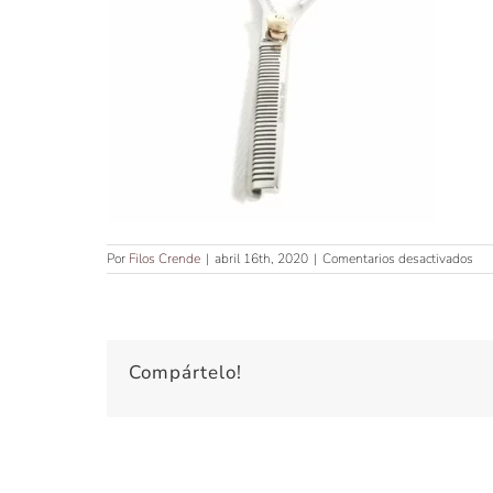
en
Por
Filos Crende
|
abril 16th, 2020
|
Comentarios desactivados
TIJ
DE
CO
DE
7″
Compártelo!