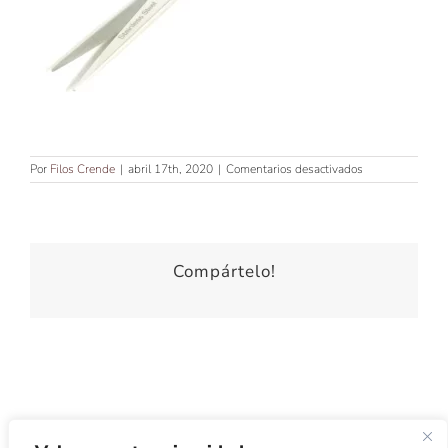
en
Por
Filos Crende
|
abril 17th, 2020
|
Comentarios desactivados
TIJERA
DE
CORTE
DE
5’5″
peluquería
Compártelo!