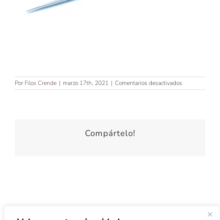
en
Por
Filos Crende
|
marzo 17th, 2021
|
Comentarios desactivados
TIJERA
PELUQUERÍA
DE
CORTE
FILO
DULCE
Compártelo!
DE
7’5″