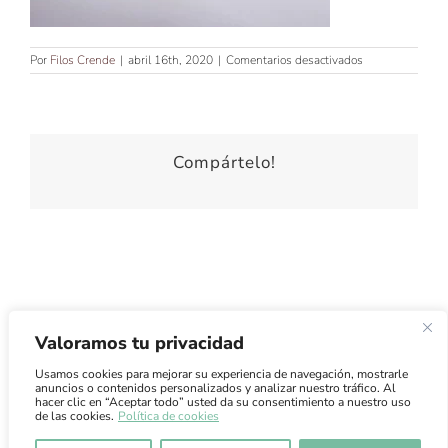
en
Por
Filos Crende
|
abril 16th, 2020
|
Comentarios desactivados
TIJERA_CORT
Compártelo!
Valoramos tu privacidad
Usamos cookies para mejorar su experiencia de navegación, mostrarle
Atención al Cliente
·
Condiciones de Uso
·
Condiciones de
anuncios o contenidos personalizados y analizar nuestro tráfico. Al
Venta
·
Envíos
hacer clic en “Aceptar todo” usted da su consentimiento a nuestro uso
de las cookies.
Política de cookies
FILOS CRENDE
·
info@filoscrende.es
·
Tel. 663 11 58
01
·
Política de Privacidad
·
Aviso Legal