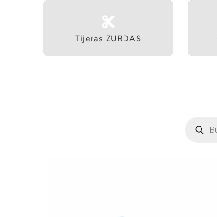
Tijeras ZURDAS
Búsque
de
product