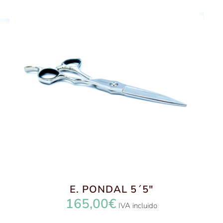
E. PONDAL 5´5″
165,00
€
IVA incluido