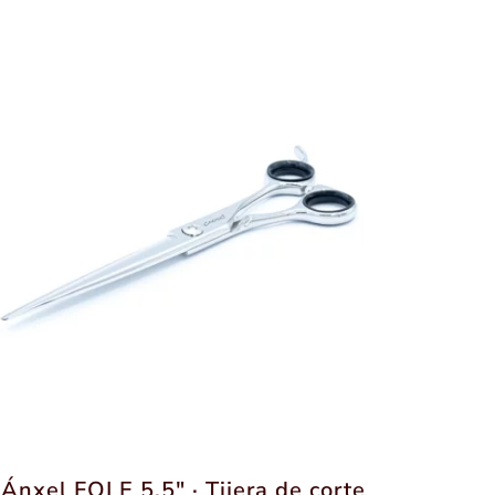
Ánxel FOLE 5,5″ · Tijera de corte