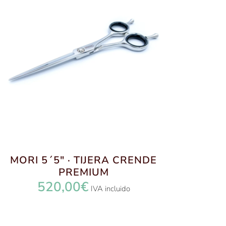
MORI 5´5″ · TIJERA CRENDE
PREMIUM
520,00
€
IVA incluido